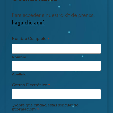
Para acceder a nuestro kit de prensa,
haga clic aquí.
Nombre Completo
*
Nombre
Apellido
Correo Electrónico
*
¿Sobre qué ciudad estás solicitando
información?
*