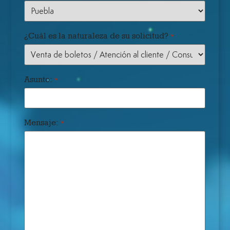
¿Cuál es la naturaleza de su solicitud?
*
Asunto:
*
Mensaje:
*